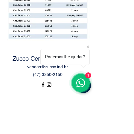
Podemos lhe ajudar?
Zucco Ceramic Equipment
vendas@zucco.ind.br
(47) 3350-2150
1