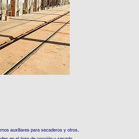
rnos auxiliares para secaderos y otros,
ades en el área de cocción y secado.