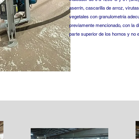
aserrín, cascarilla de arroz, virut
vegetales con granulometría ade
previamente mencionado, con la di
parte superior de los hornos y no 